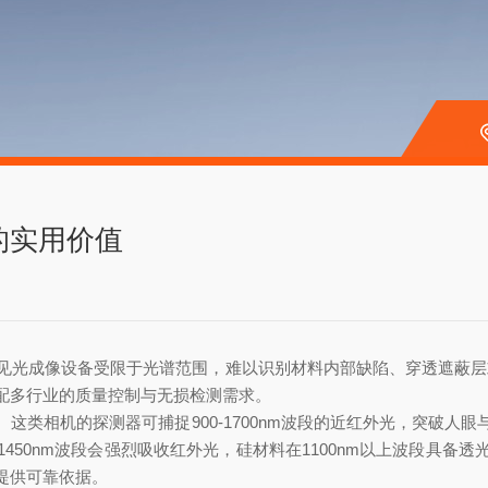
的实用价值
成像设备受限于光谱范围，难以识别材料内部缺陷、穿透遮蔽层或区
配多行业的质量控制与无损检测需求。
这类相机的探测器可捕捉900-1700nm波段的近红外光，突破人
450nm波段会强烈吸收红外光，硅材料在1100nm以上波段具备
提供可靠依据。