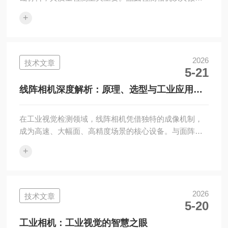
检测能力，成为半导体制造过程中的“微观洞察者”，为生
+
产高品质芯片保驾护航。晶圆检测相机专门针对晶圆的
特性进行设计，具备高的分辨率和灵敏度。它能够清晰
捕捉晶圆表面微米甚至纳米级别的细节，精确检测出晶
圆上的微小缺陷、杂质以及图案的偏差。其工作原理是
2026
技术文章
5-21
利用高倍率光学镜头将晶圆表面成像在高分辨率的图像
传感器上，再通过先进的图像处理算法对图像进行分析
线阵相机深度解析：原理、选型与工业应用全
和识别。在晶圆制造的光刻环节，晶圆检测相机发...
攻略
在工业视觉检测领域，线阵相机凭借独特的成像机制，
成为高速、大幅面、高精度场景的核心设备。与面阵相
机单次成像不同，线阵相机以“逐行扫描、动态拼接”的模
+
式，适配连续运动与超长尺寸检测需求，广泛渗透于半
导体、新能源、印刷纺织等行业。本文从核心原理、选
型逻辑、工业应用及系统搭建四个维度，全面拆解线阵
相机的关键知识与实践要点。一、核心原理：线性扫
2026
技术文章
5-20
描，动态成像线阵相机的本质是“线性传感器+运动同
步”的成像系统，核心差异于面阵相机的二维像素阵列，
工业相机：工业视觉的智慧之眼