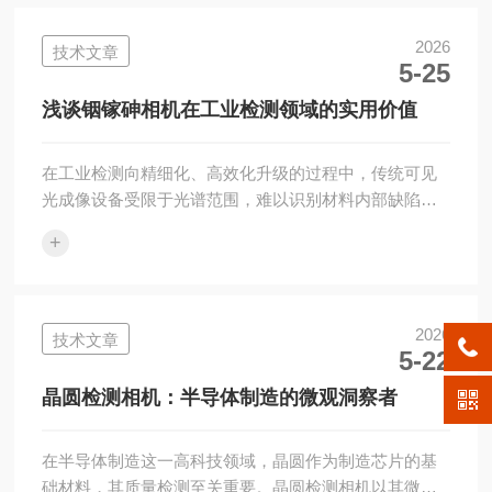
与图像分析技术，能够精准捕捉各类光束的成像状态，
完成光斑尺寸、光强均匀性、光斑畸变、发散角度等参
2026
技术文章
5-25
数的采集与分析，成为精密光学检测领域的基础配套设
备，广泛应用于各类高精度光学实验与工业生产检测场
浅谈铟镓砷相机在工业检测领域的实用价值
景。光斑检测相机的工作原理基于高灵敏度光电成像
传...
在工业检测向精细化、高效化升级的过程中，传统可见
光成像设备受限于光谱范围，难以识别材料内部缺陷、
穿透遮蔽层或区分相似物质。铟镓砷（InGaAs）相机凭
+
借对短波红外光谱的响应能力，逐步成为工业检测场景
的重要工具，适配多行业的质量控制与无损检测需求。
铟镓砷相机的核心价值，源于其特殊的光谱响应特性。
这类相机的探测器可捕捉900-1700nm波段的近红外光，
2026
技术文章
5-22
突破人眼与可见光相机的观测局限。不同物质的分子结
构存在差异，对近红外光的吸收、反射程度形成独特反
晶圆检测相机：半导体制造的微观洞察者
差，例如水分在1450nm波段会...
在半导体制造这一高科技领域，晶圆作为制造芯片的基
础材料，其质量检测至关重要。晶圆检测相机以其微观