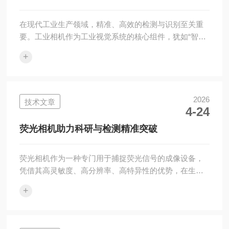
其传感器仅为单行或少数几行像素(彩色型号多为...
在现代工业生产领域，精准、高效的检测与识别至关重
要。工业相机作为工业视觉系统的核心组件，犹如“智慧
之眼”，正发挥着不可替代的作用，推动工业生产向智能
+
化、精细化迈进。工业相机具有高分辨率、高帧率以及
出色的稳定性等特点。其工作原理基于光电转换，通过
镜头将被拍摄物体成像在图像传感器上，传感器将光信
号转化为电信号，再经过一系列处理最终生成数字图
2026
技术文章
4-24
像，供计算机进行分析和处理。在汽车制造行业，工业
相机广泛应用于零部件的尺寸检测、缺陷识别以及装配
荧光相机助力科研与检测精准突破
定位等环节。例如，在发动机缸体的生产过程中，工...
荧光相机作为一种专门用于捕捉荧光信号的成像设备，
凭借其高灵敏度、高分辨率、高特异性的优势，在生物
医学、生命科学、环境监测、材料科学等多个领域发挥
+
着不可替代的作用。它能够将微弱的荧光信号转化为清
晰的图像，帮助科研人员和检测人员直观观察目标物质
的分布、结构和变化，为各类研究和检测工作提供精准