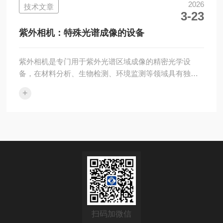
的数据支撑。荧光相机的工作原理基于荧光物质的特
2026
技术文章
3-23
性：荧光物质在受到激发光照射后，会吸收能量并发出
特定波长的荧光，荧光相机通过精准捕捉这些荧光信
紫外相机：特殊光谱成像的设备
号，经过光电转换、信号处理等环节，最终形成清晰的
荧光...
紫外相机是专门用于紫外光谱区域成像的精密光学设
备，在材料分析、生物检测、环境监测等领域具有独特
应用价值。紫外光谱通常指波长在10-400纳米范围内的
+
电磁波，这一波段的光学特性使其在特定应用中具有不
可替代的作用。紫外相机的工作原理基于特殊的光电转
换材料。由于普通硅基探测器对紫外光的响应较弱，紫
外相机通常采用特殊的探测器材料，如氮化镓、碳化硅
等，或者使用荧光转换层将紫外光转换为可见光进行检
测。这种特殊设计确保了设备在紫外波段的灵敏度和成
像质量。在材料科学研究中的应用，许多材料在紫...
扫码加微信