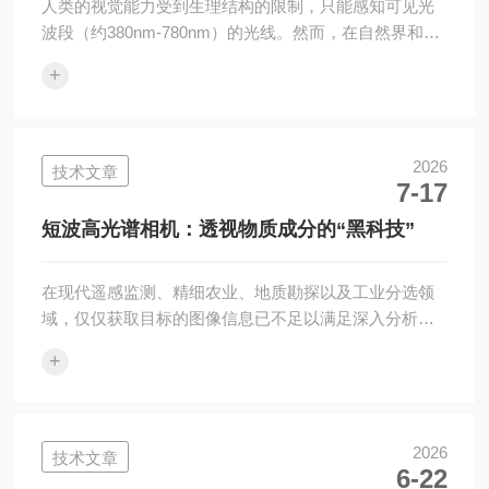
人类的视觉能力受到生理结构的限制，只能感知可见光
波段（约380nm-780nm）的光线。然而，在自然界和工
业现场，大量的热辐射和红外辐射信息超出了人眼的感
+
知范围。红外相机的出现，打破了这一生理极限，它能
够探测物体发出的红外辐射，并将其转换为可视化的图
像。无论是漆黑的夜晚，还是烟雾弥漫的环境，红外相
机都能成为“全天候之眼”，为安防监控、工业检测、救援
2026
技术文章
7-17
搜救及科学研究提供强有力的技术支撑。红外相机根据
工作原理的不同，主要分为制冷型和非制冷型两大类，
短波高光谱相机：透视物质成分的“黑科技”
以及工作在近红外和中远红外波段的区...
在现代遥感监测、精细农业、地质勘探以及工业分选领
域，仅仅获取目标的图像信息已不足以满足深入分析的
需求。人们渴望能够“看透”物体表面的表象，直接获取其
+
化学成分或物理属性的分布图。短波高光谱相机作为一
种先进的成像设备，正是为了满足这一需求而诞生。它
结合了成像技术与光谱技术，能够在短波红外波段
（SWIR，通常指900nm-2500nm范围内）对被测物体进
2026
技术文章
6-22
行“连续图谱”采集，被誉为透视物质成分的“黑科技”工