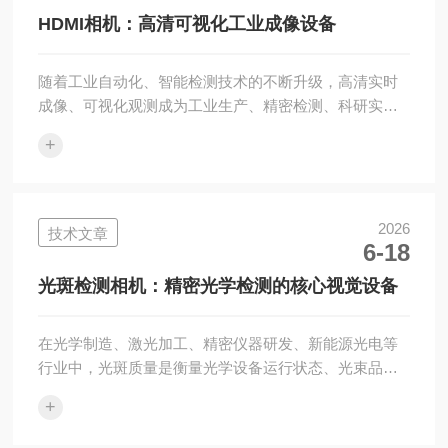
具。短波高光谱相机的工作原理基于物质的光谱吸收特
HDMI相机：高清可视化工业成像设备
性。不同的分子化学键（如O-H...
随着工业自动化、智能检测技术的不断升级，高清实时
成像、可视化观测成为工业生产、精密检测、科研实验
的刚需。HDMI相机是搭载高清图像采集模块、支持
+
HDMI高清信号输出的工业成像设备，凭借即插即用、高
清成像、实时传输的特点，摆脱了传统相机依赖电脑主
机传输显示的局限，可直接连接显示器、显示屏完成画
面实时输出，操作便捷、适配场景广泛，是工业视觉检
2026
技术文章
6-18
测、微观观测、现场调试的常用成像设备。HDMI相机核
心优势在于高清成像与实时传输性能，设备搭载高像素
光斑检测相机：精密光学检测的核心视觉设备
图像传感器，能够采集高清、高帧率的实时画...
在光学制造、激光加工、精密仪器研发、新能源光电等
行业中，光斑质量是衡量光学设备运行状态、光束品质
的核心指标，直接关系到产品加工精度与设备运行稳定
+
性。光斑检测相机是专为激光光斑、光束形态、光强分
布检测研发的专用视觉检测设备，依托高精度光学成像