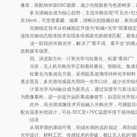
像差，搭配纳米级EBC镀膜，减少光线散射与色差畸变，
多光谱融合成为核心趋势，主流吊舱实现“可见光+红外
至18mK，可穿透雾霾、烟雾，清晰识别隐藏目标，夜
光轴稳定技术从机械稳定升级为“机械+光学”双重稳定
波段光轴动态校准技术实现各传感器光路精准匹配，避免
这一阶段的吊舱光学，解决了“看不清、看不全”的痛
急救援等场景。
四、演进新方向：计算光学与轻量化，拓展“看得广”
当前，无人机吊舱光学正朝着轻量化、智能化、集成化
轻量化与集成化方面，采用硫系玻璃等特种光学材料，
逐步普及，多光谱传感器共用同一光学口径，减少光学组
计算光学与AI融合成为新亮点，通过深度学习算法实现
为图像重构，进一步提升远距离成像细节；自适应光学技
此外，高光谱成像技术开始融入吊舱光学，可捕捉目标
配合温度补偿设计，可在-55℃至+75℃温度环境下保持
结语
从萌芽期的基础可视，到成长期的远距稳定，再到成熟
光学设计、材料工艺、传感技术的突破，都让无人机的“眼