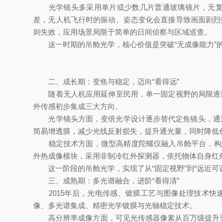
光学镜头多采用单片或少数几片普通玻璃镜片，无复杂
差，无人机飞行时的振动、姿态变化会直接导致画面剧烈
则失效，应用场景局限于简单的日间侦察与区域巡查。
这一时期的吊舱光学，核心价值是突破“无成像能力”的空
二、成长期：变焦与稳定，迈向“看得远”
随着无人机应用延伸至民用，单一固定视野的局限逐渐
外传感初步集成三大方向。
光学镜头方面，变倍光学设计逐步替代定焦镜头，通过
简易增透膜，减少光线反射损失，提升通光量，同时降低
稳定技术方面，微型高精度陀螺仪融入吊舱平台，构建
外热成像模块，采用非制冷红外探测器，依托物体自身红
这一阶段的吊舱光学，实现了从“固定视野”到“远近可调”
三、成熟期：多光谱融合，进阶“看得清”
2015年后，光电传感、镀膜工艺与图像处理技术快速
像、多光谱集成、精密光学镀膜与光轴稳定技术。
高分辨率成像方面，可见光传感器像素从百万级提升至千