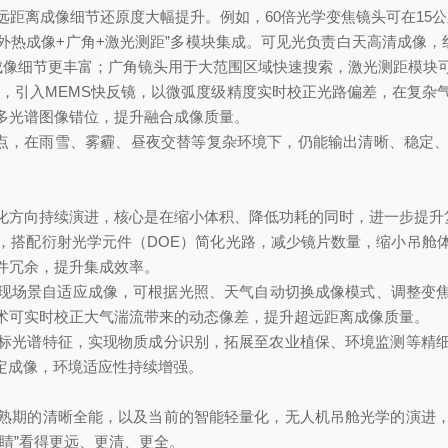
远距离成像细节还原度大幅提升。例如，60倍光学变焦镜头可在15
热成像+广角+激光测距”多模块集成。可见光负责白天高清成像，红
间成像细节更丰富；广角镜头用于大范围区域快速搜索，激光测距模块
，引入MEMS快反镜，以微弧度级精度实时校正光路偏差，在复杂
多光谱图像错位，提升融合成像质量。
点，在雨雪、雾霾、昼夜交替等复杂环境下，仍能输出清晰、稳定、
方向持续演进，核心是在缩小体积、降低功耗的同时，进一步提升
搭配衍射光学元件（DOE）简化光路，减少镜片数量，缩小吊舱体
件冗余，提升集成效率。
场景自适应成像，可根据光照、天气自动切换成像模式、调整变焦
术可实时校正大气湍流带来的动态像差，提升超远距离成像质量。
光谱特征，实现物质成分识别，拓展至农业植保、环境监测等精细
稳定成像，环境适应性持续增强。
期的清晰全能，以及当前的智能轻量化，无人机吊舱光学的演进，
睛”看得更远、更清、更全。