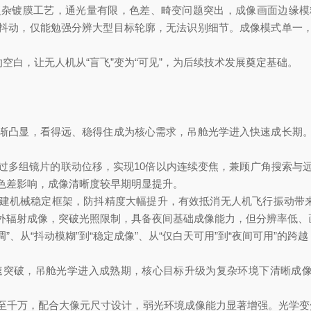
镀膜工艺，通光量有限，色差、畸变问题突出，成像画面边缘模
抖动，仅能勉强分辨大型目标轮廓，无法识别细节。成像模式单一
白，让无人机从“盲飞”变为“可见”，为后续技术发展奠定基础。
凸显，看得远、稳得住成为核心需求，吊舱光学进入快速成长期。
多组镜片的联动位移，实现10倍以内连续变焦，兼顾广角搜索与远
色差影响，成像清晰度较早期明显提升。
机械稳定框架，防抖精度大幅提升，有效抵消无人机飞行振动带来的
外辐射成像，突破光照限制，具备夜间基础成像能力，但分辨率低、
、从“抖动模糊”到“稳定成像”、从“仅白天可用”到“夜间可用”的
突破，吊舱光学进入成熟期，核心目标升级为复杂环境下清晰成像
万，配合大像元尺寸设计，弱光环境成像能力显著增强。光学变焦倍