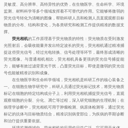
灵敏度、高分辨率、高特异性的优势，在生物医学、生命科学、环境
监测、材料科学等多个领域发挥着不可替代的作用。它能够将微弱的
荧光信号转化为清晰的图像，帮助科研人员和检测人员直观观察目标
物质的分布、结构和变化，为各类研究和检测工作提供精准的数据支
撑。
荧光相机
的工作原理基于荧光物质的特性：荧光物质在受到激发
光照射后，会吸收能量并发出特定波长的荧光，荧光相机通过精准捕
捉这些荧光信号，经过光电转换、信号处理等环节，最终形成清晰的
荧光图像。与普通相机相比，荧光相机具备更强的荧光信号捕捉能
力，能够有效过滤背景光干扰，凸显荧光目标，即使是微弱的荧光信
号也能被精准识别和成像。
在生物医学和生命科学领域，荧光相机是科研工作的核心装备之
一。在细胞生物学研究中，科研人员通过荧光标记技术，将荧光物质
标记在细胞的特定结构或分子上，利用荧光相机捕捉荧光信号，直观
观察细胞的分裂、分化、凋亡等过程，深入研究细胞的生理机制；在
病理学诊断中，荧光相机可用于肿瘤检测、病原体检测等，通过荧光
标记的抗体与目标物质结合，精准识别病变部位，为疾病的早期诊断
和治疗提供重要依据。
环境监测领域中，荧光相机的应用也日益广泛。它可用于水体、