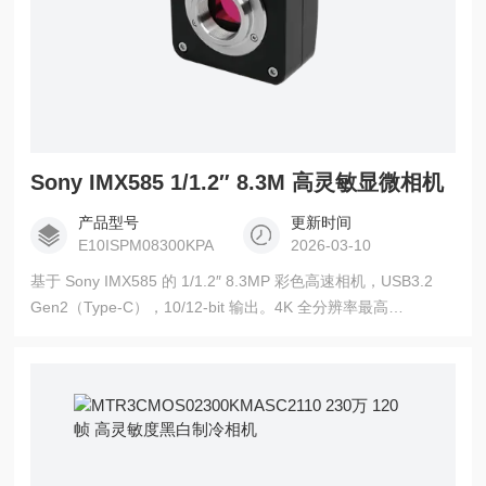
Sony IMX585 1/1.2″ 8.3M 高灵敏显微相机
产品型号
更新时间
E10ISPM08300KPA
2026-03-10
基于 Sony IMX585 的 1/1.2″ 8.3MP 彩色高速相机，USB3.2
Gen2（Type-C），10/12-bit 输出。4K 全分辨率最高
88fps(8bit)/60fps(12bit)，具备 HCG/LCG 双增益模式，低读噪
（ 1.07e-），适合弱光高速成像与高清显微。