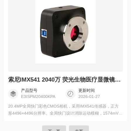
索尼IMX541 2040万 荧光生物医疗显微镜相机
产品型号
更新时间
E3ISPM20400KPA
2026-01-27
20.4MP全局快门彩色CMOS相机，采用IMX541传感器，正方
形4496×4496分辨率。全局快门设计消除运动模糊，1574mV超
高灵敏度确保优异的信噪比。支持高达64.4fps的2K分辨率输
出，12位硬件ISP实时处理。特别适合运动样本观察、高速触发