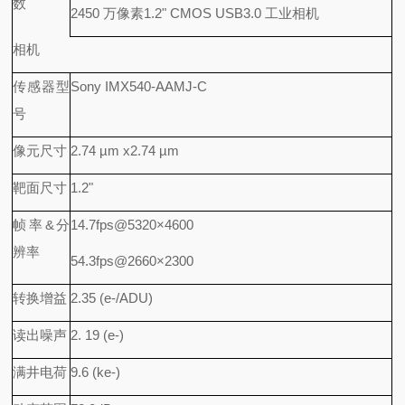
数
2450 万像素1.2" CMOS USB3.0 工业相机
相机
传感器型
Sony IMX540-AAMJ-C
号
像元尺寸
2.74 µm x2.74 µm
靶面尺寸
1.2"
帧率&分
14.7fps@5320×4600
辨率
54.3fps@2660×2300
转换增益
2.35 (e-/ADU)
读出噪声
2. 19 (e-)
满井电荷
9.6 (ke-)