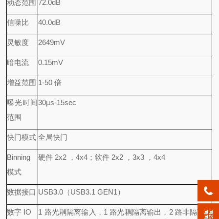
动态范围
72.0dB
信噪比
40.0dB
灵敏度
2649mV
暗电流
0.15mV
增益范围
1-50 倍
曝光时间
30µs-15sec
范围
快门模式
全局快门
Binning
硬件 2x2 ，4x4；软件 2x2 ，3x3 ，4x4
模式
数据接口
USB3.0（USB3.1 GEN1）
数字 IO
1 路光耦隔离输入，1 路光耦隔离输出，2 路非隔离输