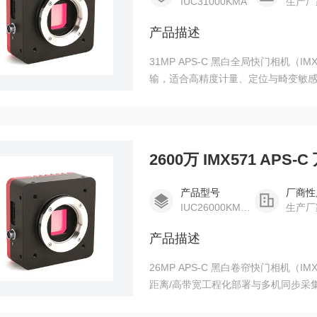
IUC31000KMA
生产厂
产品描述
31MP APS-C 黑白全局快门相机（IMX3
输，适合高精度计量、定位与畸变敏
2600万 IMX571 AP
产品型号
厂商性
IUC26000KMA-10G
生产厂
产品描述
26MP APS-C 黑白卷帘快门相机（IMX5
距离/高带宽工程化部署与多机同步采