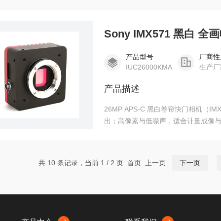
Sony IMX571 黑白 全
产品型号
厂商性
IUC26000KMA
生产厂
产品描述
26MP APS-C 黑白卷帘快门相机（IMX5
出；高像素与低噪声，适合计量成像
共 10 条记录，当前 1 / 2 页 首页 上一页
下一页