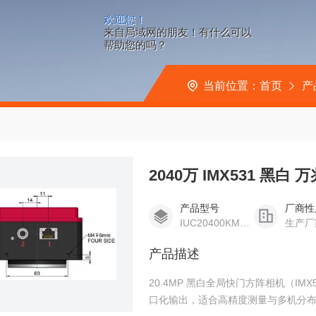
欢迎您！
来自局域网的朋友！有什么可以
帮助您的吗？
当前位置：
首页
产
2040万 IMX531 黑白
产品型号
厂商性
IUC20400KMA-10G
生产厂
产品描述
20.4MP 黑白全局快门方阵相机（IMX53
口化输出，适合高精度测量与多机分