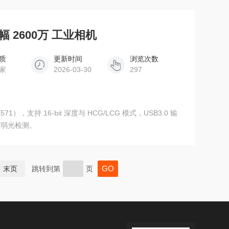
画幅 2600万 工业相机
质
更新时间
浏览次数
家
2026-03-30
297
71），支持 16-bit 深度与 HCG/LCG 模式，USB3.0 输
与弱光检测。
末页
跳转到第
页