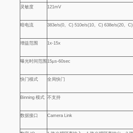
灵敏度
121mV
暗电流
383e/s(0。C) 510e/s(10。C) 638e/s(20。C)
增益范围
1x-15x
曝光时间范围
15µs-60sec
快门模式
全局快门
Binning 模式
不支持
数据接口
Camera Link