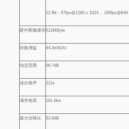
12 Bit：97fps@1280 x 1024 、185fps@640 
硬件图像缓存
512MByte
转换增益
44.3e/ADU
动态范围
58.7dB
读出噪声
211e
满井电荷
181.6ke
最大信噪比
52.6dB