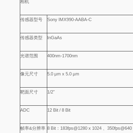
相机
传感器型号
Sony IMX990-AABA-C
传感器类型
InGaAs
光谱范围
400nm-1700nm
像元尺寸
5.0 µm x 5.0 µm
靶面尺寸
1/2"
ADC
12 Bit / 8 Bit
帧率&分辨率
8 Bit：183fps@1280 x 1024 、350fps@640 