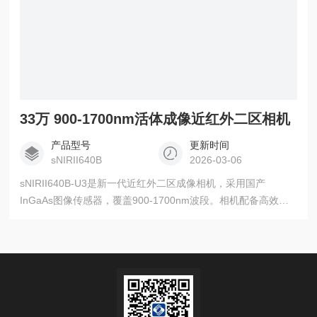
33万 900-1700nm活体成像近红外二区相机
产品型号
更新时间
sNIRII640B
2026-03-06
sNIRII640B-U3是新一代近红外二区成像相机，采用国产
InGaAs图像传感器，覆盖900-1700nm波段。相机配备高效
TEC制冷系统，可实现低于室温50°C的制冷效果，降低暗电流
至MCG模式下193.909 e⁻的超低水平。3/4“（12.29mm）靶面
与9.6mm×7.68mm有效面积兼顾大视野与系统集成需求，通过
USB3.2 Gen 2x1接口实现10Gbps高速数据传输。