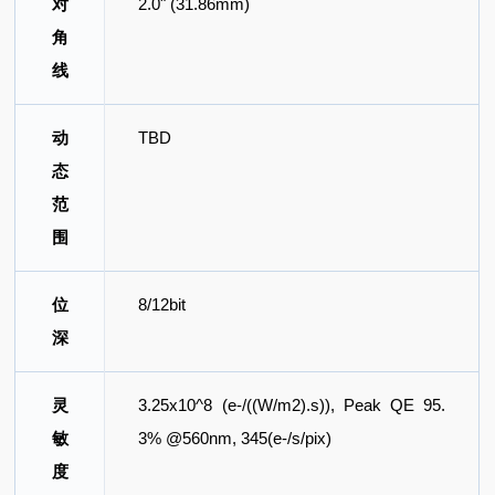
对
2.0" (31.86mm)
角
线
动
TBD
态
范
围
位
8/12bit
深
灵
3.25x10^8 (e-/((W/m2).s)), Peak QE 95.
敏
3% @560nm, 345(e-/s/pix)
度