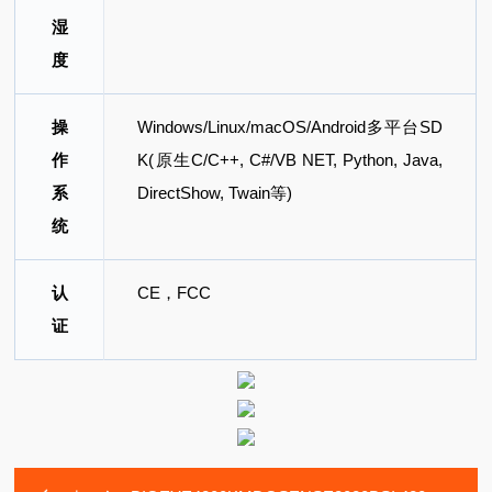
湿
度
操
Windows/Linux/macOS/Android多平台SD
作
K(原生C/C++, C#/VB NET, Python, Java,
系
DirectShow, Twain等)
统
认
CE，FCC
证