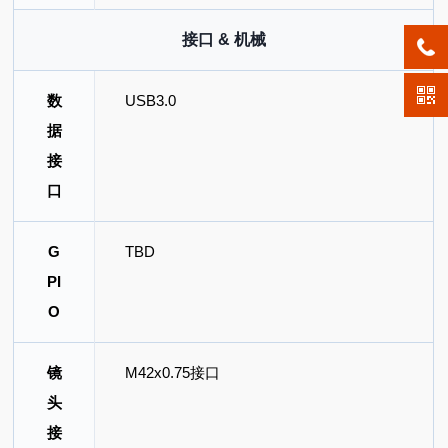
接口 & 机械
数
USB3.0
据
接
口
G
TBD
PI
O
镜
M42x0.75接口
头
接