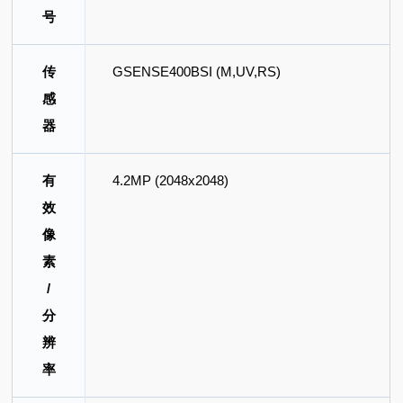
号
传
GSENSE400BSI (M,UV,RS)
感
器
有
4.2MP (2048x2048)
效
像
素
/
分
辨
率