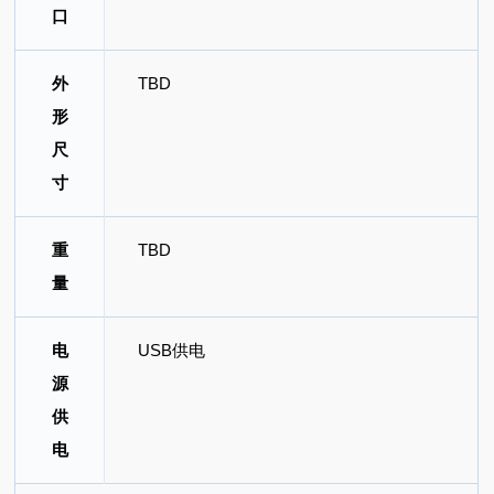
口
外
TBD
形
尺
寸
重
TBD
量
电
USB供电
源
供
电