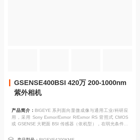
GSENSE400BSI 420万 200-1000nm
紫外相机
产品简介：
BIGEYE 系列面向显微成像与通用工业/科研应
用，采用 Sony Exmor/Exmor R/Exmor RS 背照式 CMOS
或 GSENSE 大靶面 BSI 传感器（依机型），在弱光条件下
仍具备高量子效率与低读出噪声表现。部分 GSENSE 机型支
持 Global Reset（卷帘读出）以兼顾高帧率与运动抑制，适
产品型号：
BIGEYE4200KME