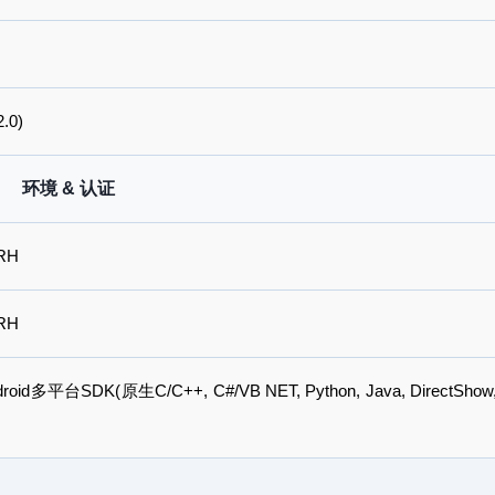
.0)
环境 & 认证
%RH
%RH
droid多平台SDK(原生C/C++, C#/VB NET, Python, Java, DirectShow