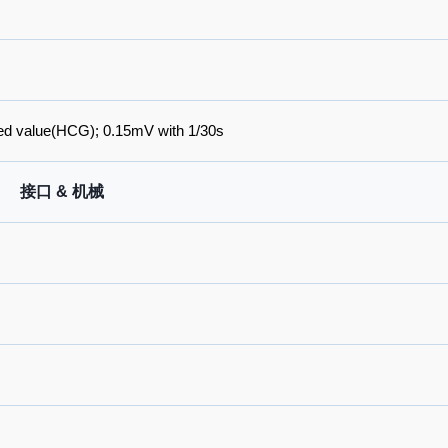
ted value(HCG); 0.15mV with 1/30s
接口 & 机械