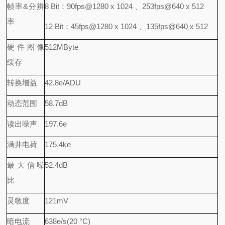
帧率&分辨
8 Bit：90fps@1280 x 1024 、253fps@640 x 512
率
12 Bit：45fps@1280 x 1024 、135fps@640 x 512
硬件图像
512MByte
缓存
转换增益
42.8e/ADU
动态范围
58.7dB
读出噪声
197.6e
满井电荷
175.4ke
最大信噪
52.4dB
比
灵敏度
121mV
暗电流
638e/s(20 °C)