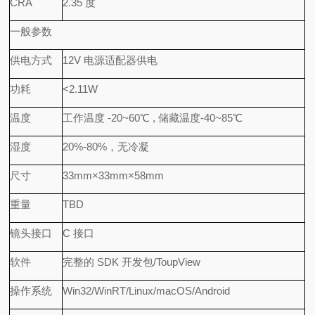
CRA
2.35 度
一般参数
供电方式
12V 电源适配器供电
功耗
<2.11W
温度
工作温度 -20~60℃ , 储藏温度-40~85℃
湿度
20%-80%，无冷凝
尺寸
33mm×33mm×58mm
重量
TBD
镜头接口
C 接口
软件
完整的 SDK 开发包/ToupView
操作系统
Win32/WinRT/Linux/macOS/Android