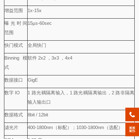
增益范围
1x-15x
曝光时间
15µs-60sec
范围
快门模式
全局快门
Binning 模
软件 2x2 ，3x3 ，4x4
式
数据接口
GigE
数字 IO
1 路光耦隔离输入，1 路光耦隔离输出，2 路非隔离
输入输出口
数据格式
8bit / 12bit
滤光片
400-1800nm（标配）；1030-1800nm（选配）