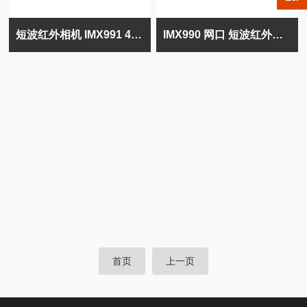
短波红外相机 IMX991 400-1700nm 铟镓砷
IMX990 网口 短波红外制冷相机 铟镓砷
首页
上一页